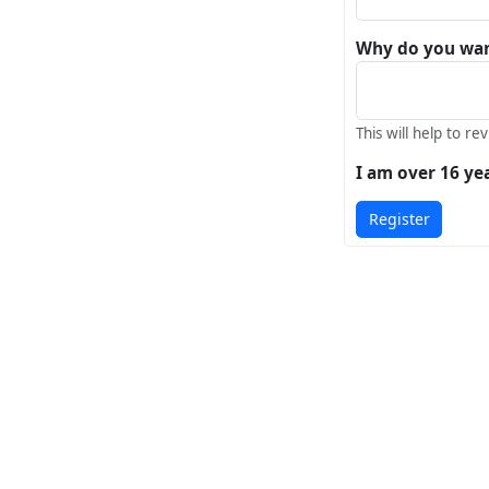
Why do you want
This will help to re
I am over 16 ye
Register