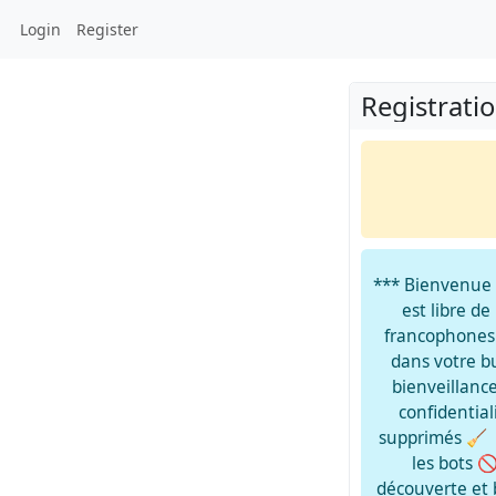
Login
Register
Registrati
*** Bienvenue 
est libre de
francophones.
dans votre bu
bienveillanc
confidential
supprimés 🧹 -
les bots 
découverte et b