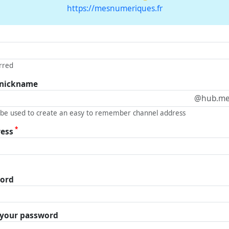
https://mesnumeriques.fr
rred
 nickname
@hub.me
 be used to create an easy to remember channel address
*
ress
word
r your password