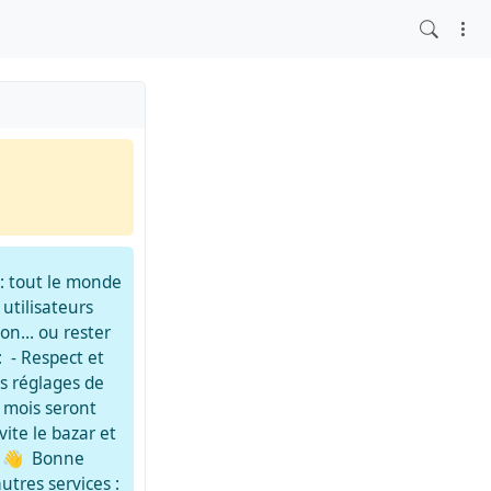
: tout le monde
 utilisateurs
ion… ou rester
: - Respect et
s réglages de
6 mois seront
ite le bazar et
là 👋 Bonne
utres services :